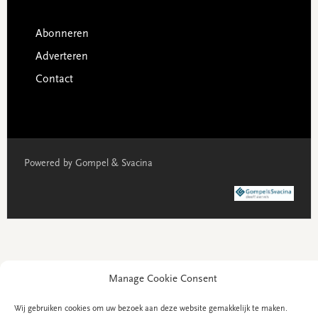
Primaire
Sidebar
Footer
Abonneren
Adverteren
Contact
Powered by Gompel & Svacina
Manage Cookie Consent
Wij gebruiken cookies om uw bezoek aan deze website gemakkelijk te maken.