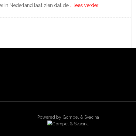
r in Nederland laat zien dat de
... lees verder
Powered by Gompel & Svacina