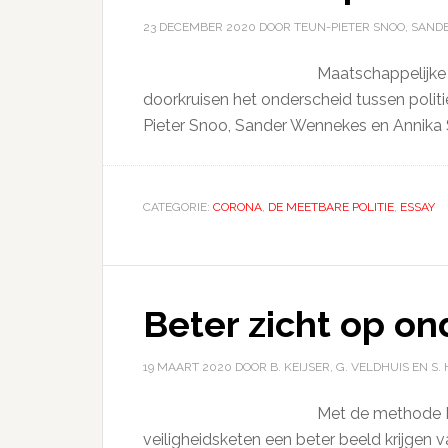
23 DECEMBER 2020
DOOR TEUN-PIETER SNOO, SAND
Maatschappelijke
doorkruisen het onderscheid tussen politi
Pieter Snoo, Sander Wennekes en Annika 
CATEGORIE:
CORONA
,
DE MEETBARE POLITIE
,
ESSAY
Beter zicht op on
19 MAART 2020
DOOR B. KEIJSER, G. VELDHUIS EN S
Met de methode M
veiligheidsketen een beter beeld krijgen 