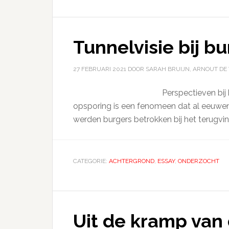
Tunnelvisie bij b
27 FEBRUARI 2021
DOOR SARAH BRUIJN, ARNOUT DE
Perspectieven bij 
opsporing is een fenomeen dat al eeuwe
werden burgers betrokken bij het terugvi
CATEGORIE:
ACHTERGROND
,
ESSAY
,
ONDERZOCHT
Uit de kramp van