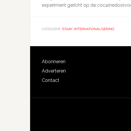
experiment gericht op de cocaïnedoorvoe
CATEGORIE:
ESSAY
,
INTERNATIONALISERING
Footer
Abonneren
Adverteren
Contact