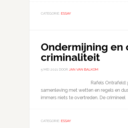
CATEGORIE:
ESSAY
Ondermijning en
criminaliteit
5 MEI 2021
DOOR
JAN VAN BALKOM
Rafels Ontrafeld: 
samenleving met wetten en regels en dus 
immers niets te overtreden. De crimineel
CATEGORIE:
ESSAY