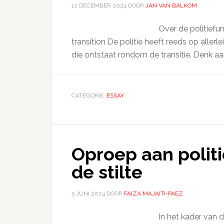
12 DECEMBER 2024
DOOR
JAN VAN BALKOM
Over de politiefu
transition De politie heeft reeds op alle
die ontstaat rondom de transitie. Denk a
CATEGORIE:
ESSAY
Oproep aan polit
de stilte
5 JUNI 2024
DOOR
FAIZA MAJAITI-PAEZ
In het kader van d