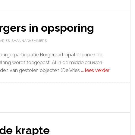
urgers in opsporing
 VRIES, SHANNA WEMMERS
burgerparticipatie Burgerparticipatie binnen de
nlang wordt toegepast. Al in de middeleeuwen
nden van gestolen objecten (De Vries
... lees verder
 de krapte